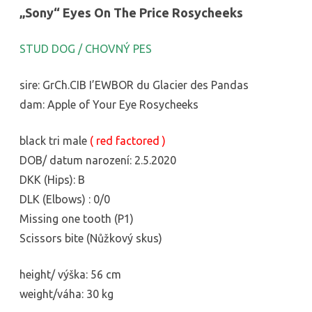
„Sony“ Eyes On The Price Rosycheeks
STUD DOG / CHOVNÝ PES
sire: GrCh.CIB I’EWBOR du Glacier des Pandas
dam: Apple of Your Eye Rosycheeks
black tri male
( red factored )
DOB/ datum narození: 2.5.2020
DKK (Hips): B
DLK (Elbows) : 0/0
Missing one tooth (P1)
Scissors bite (Nůžkový skus)
height/ výška: 56 cm
weight/váha: 30 kg